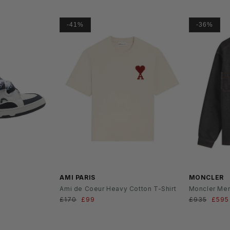
-41%
-36%
SS2
6
AMI PARIS
MONCLER
Ami de Coeur Heavy Cotton T-Shirt
Moncler Men
s
Normaler
£170
Verkaufspreis
£99
Normaler
£935
Verk
£595
Preis
Preis