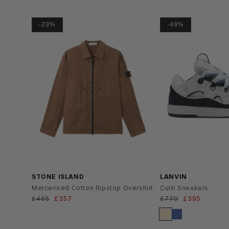
-23%
-48%
SS2
6
STONE ISLAND
LANVIN
Mercerised Cotton Ripstop Overshirt
Curb Sneakers
Normaler
£465
Verkaufspreis
£357
Normaler
£770
Verkaufsprei
£395
Preis
Preis