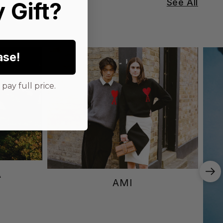
See All
 Gift?
ase!
pay full price.
A
AMI