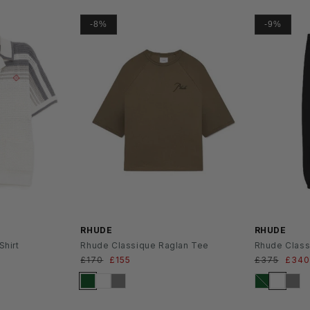
-8%
-9%
SS2
SS2
6
6
RHUDE
RHUDE
Shirt
Rhude Classique Raglan Tee
Rhude Class
s
Normaler
£170
Verkaufspreis
£155
Normaler
£375
Verk
£340
Preis
Preis