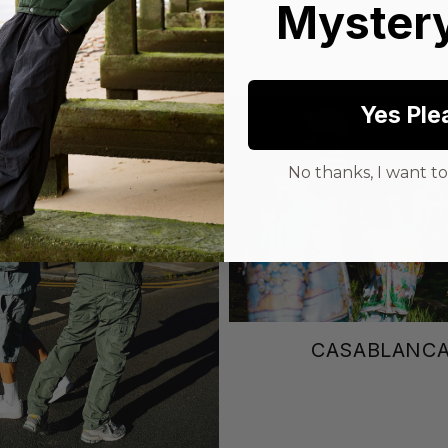
Mystery
Yes Ple
No thanks, I want to 
CASABLANC