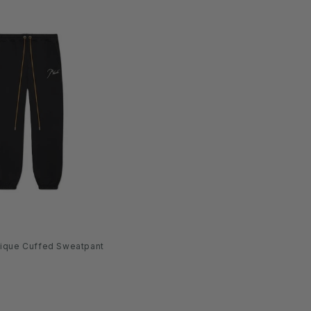
ique Cuffed Sweatpant
aufspreis