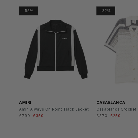
-55%
-32%
SS2
6
AMIRI
CASABLANCA
Amiri Always On Point Track Jacket
Casablanca Crochet 
Normaler
£790
Verkaufspreis
£350
Normaler
£370
Verkaufsprei
£250
Preis
Preis