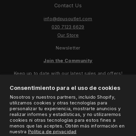
Contact Us
info@dpusoutlet.com
020 7123 6629
Our Store
Newsletter
Join the Community
Keep up to date with our latest sales and offers!
Consentimiento para el uso de cookies
Nosotros y nuestros partners, incluido Shopify,
utilizamos cookies y otras tecnologías para
personalizar tu experiencia, mostrarte anuncios y
realizar informes y estadísticas, y no utilizaremos
Sign Up For Latest Offers
cookies ni otras tecnologías para estos fines a
menos que las aceptes. Obtén más información en
nuestra
Política de privacidad
Instagram
Facebook
TikTok