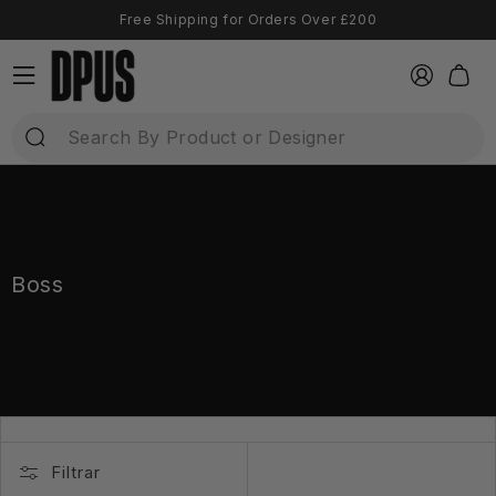
Ir
Free Shipping for Orders Over £200
directamente
al contenido
Iniciar
Carrito
sesión
Boss
Filtrar