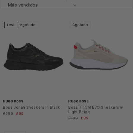
test
Agotado
Agotado
HUGO BOSS
HUGO BOSS
Boss Jonah Sneakers in Black
Boss TTNM EVO Sneakers in
Light Beige
Precio
£289
Precio
£95
Precio
£189
Precio
£95
habitual
de
habitual
de
oferta
oferta