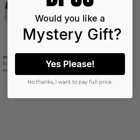
Would you like a
Mystery Gift?
HUGO BOSS
Yes Please!
Boss Aiden Sneakers in Natural
Precio
£139
Precio
£95
habitual
de
oferta
No thanks, I want to pay full price.